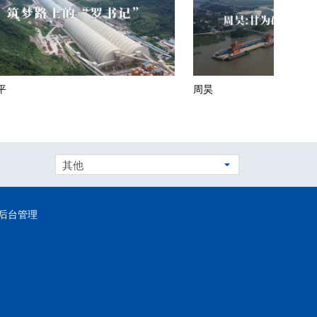
周昊
周长邦
其他
后台管理