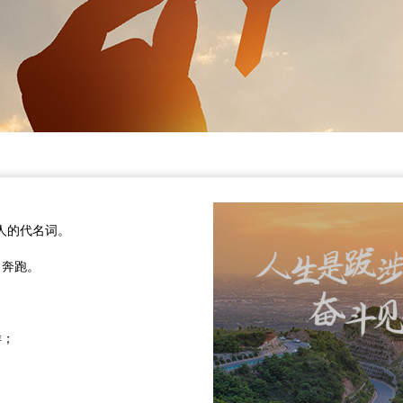
九人的代名词。
力奔跑。
样；