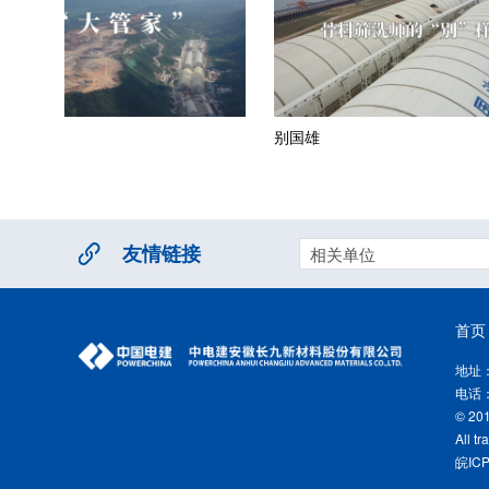
别国雄
杨通连
友情链接
相关单位
首页
地址
电话：0
© 20
All t
皖IC