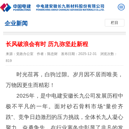
企业新闻
栏目
长风破浪会有时 历九弥坚赴新程
来源：党政办公室
作者：陈忠财
发布日期：2025-12-31
浏览次数：
819
时光荏苒，白驹过隙。岁月因不居而唯美，
万物因更生而精彩！
2025
年，是中电建安徽长九公司发展历程中
极不平凡的一年。面对砂石骨料市场“量价齐
跌”、竞争日趋激烈的压力挑战，全体长九人凝心
聚力、奋勇争先，在行业寒冬中彰显了非凡的发